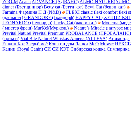
ZOO-M
Acana
ADVANCE (АДВАНС)
ALMO NATURE(АЛМО 
dinner (Бэст диннэр)
Betty cat (Бэтти кэт)
Bewi Cat (бевви кат)
Farmina Фармина Н Д (N&D)
FLEXI classic
flexi comfort
flexi s
(джимпет)
GRANDORF (Грандорф)
HAPPY CAT (ХЕППИ КЭТ
LEONARDO (Леонардо)
Lucky Cat (лакки кат)
Moderna (моде
( мистер фреш)
MurKel(Муркель)
Nature’s Miracle (натурэс ми
Prevital Naturel
Prevital Premium
PROBALANCE (ПРОБАЛАНС)
(трикси)
Vial Bite Naturel
Whiskas
Аллева (ALLEVA)
Анимонда
Ешкин Кот
Зверьё моё
Кошкин дом
Лапки
МеО
Мнямс
НЕКСГ
Канин (Royal Canin)
СИ СИ КЭТ
Сибирская кошка
Симпарика