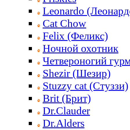
Leonardo (Леонард
Cat Chow
Felix (Феликс)
Ночной охотник
Четвероногий гур
Shezir (Шезир)
Stuzzy cat (Стуззи)
Brit (Брит)
Dr.Clauder
Dr.Alders