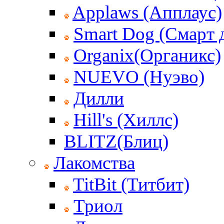
Applaws (Апплаус)
Smart Dog (Смарт 
Organix(Органикс)
NUEVO (Нуэво)
Дилли
Hill's (Хиллс)
BLITZ(Блиц)
Лакомства
TitBit (Титбит)
Триол