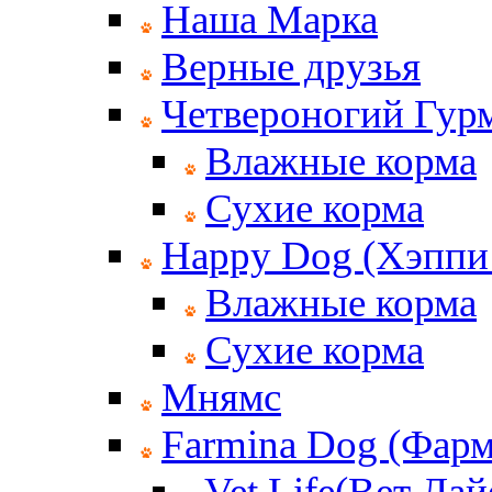
Наша Марка
Верные друзья
Четвероногий Гур
Влажные корма
Сухие корма
Happy Dog (Хэппи
Влажные корма
Сухие корма
Мнямс
Farmina Dog (Фар
Vet Life(Вет Лай