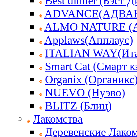
Best dinner (Бэст 
ADVANCE(АДВА
ALMO NATURE (
Applaws(Апплаус)
ITALIAN WAY(Ита
Smart Cat (Смарт к
Organix (Органикс
NUEVO (Нуэво)
BLITZ (Блиц)
Лакомства
Деревенские Лаком