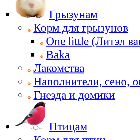
Грызунам
Корм для грызунов
One little (Литэл ва
Baka
Лакомства
Наполнители, сено, 
Гнезда и домики
Птицам
Корм для птиц