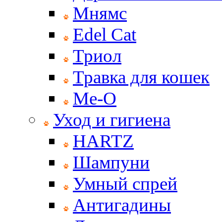
Мнямс
Edel Cat
Триол
Травка для кошек
Ме-О
Уход и гигиена
HARTZ
Шампуни
Умный спрей
Антигадины