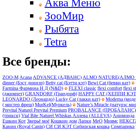
Аква Меню
ЗооМир
Рыбята
Tetra
Все бренды:
ZOO-M
Acana
ADVANCE (АДВАНС)
ALMO NATURE(АЛМО 
dinner (Бэст диннэр)
Betty cat (Бэтти кэт)
Bewi Cat (бевви кат)
Farmina Фармина Н Д (N&D)
FLEXI classic
flexi comfort
flexi s
(джимпет)
GRANDORF (Грандорф)
HAPPY CAT (ХЕППИ КЭТ
LEONARDO (Леонардо)
Lucky Cat (лакки кат)
Moderna (моде
( мистер фреш)
MurKel(Муркель)
Nature’s Miracle (натурэс ми
Prevital Naturel
Prevital Premium
PROBALANCE (ПРОБАЛАНС)
(трикси)
Vial Bite Naturel
Whiskas
Аллева (ALLEVA)
Анимонда
Ешкин Кот
Зверьё моё
Кошкин дом
Лапки
МеО
Мнямс
НЕКСГ
Канин (Royal Canin)
СИ СИ КЭТ
Сибирская кошка
Симпарика