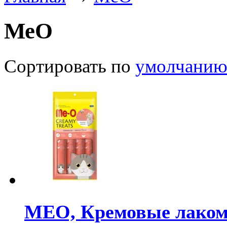
МеО
Сортировать по
умолчани
МЕО, Кремовые лакомс