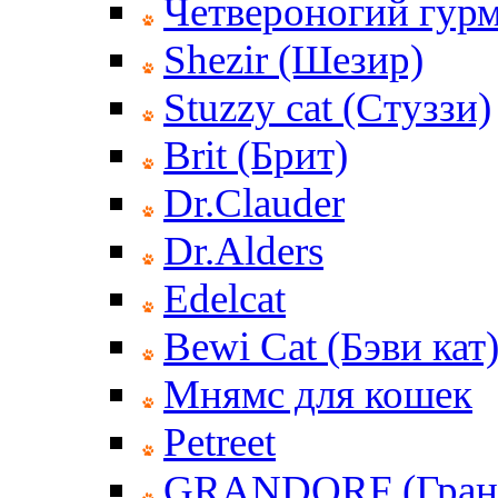
Четвероногий гур
Shezir (Шезир)
Stuzzy cat (Стуззи)
Brit (Брит)
Dr.Clauder
Dr.Alders
Edelcat
Bewi Cat (Бэви кат
Мнямс для кошек
Petreet
GRANDORF (Гран