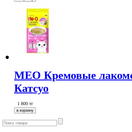
МЕО Кремовые лакомст
Катсуо
1 800
тг