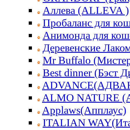
Аллева (ALLEVA )
Пробаланс для ко
Анимонда для кош
Деревенские Лаком
Mr Buffalo (Мисте
Best dinner (Бэст 
ADVANCE(АДВА
ALMO NATURE (
Applaws(Апплаус)
ITALIAN WAY(Ита