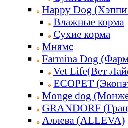
Happy Dog (Хэппи
Влажные корма
Сухие корма
Мнямс
Farmina Dog (Фар
Vet Life(Вет Лай
ECOPET (Экопэ
Monge dog (Монже
GRANDORF (Гран
Аллева (ALLEVA)