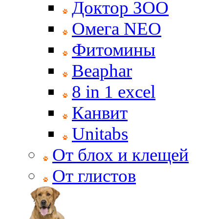
Доктор ЗОО
Омега NEO
Фитомины
Beaphar
8 in 1 excel
Канвит
Unitabs
От блох и клещей
От глистов