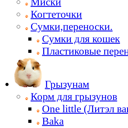
Миски
Когтеточки
Сумки,переноски.
Сумки для кошек
Пластиковые пере
Грызунам
Корм для грызунов
One little (Литэл ва
Baka