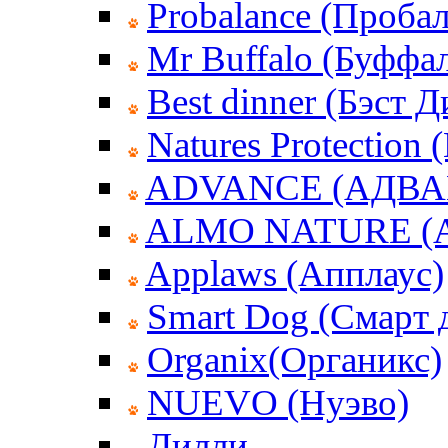
Probalance (Пробал
Mr Buffalo (Буффа
Best dinner (Бэст 
Natures Protection
ADVANCE (АДВА
ALMO NATURE (
Applaws (Апплаус)
Smart Dog (Смарт 
Organix(Органикс)
NUEVO (Нуэво)
Дилли