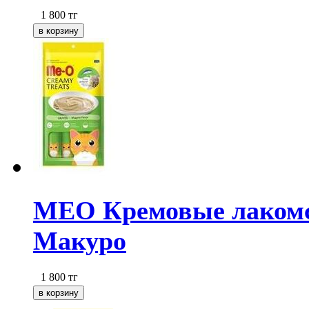
1 800
тг
МЕО Кремовые лакомст
Макуро
1 800
тг