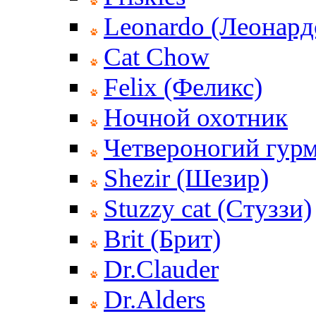
Leonardo (Леонард
Cat Chow
Felix (Феликс)
Ночной охотник
Четвероногий гур
Shezir (Шезир)
Stuzzy cat (Стуззи)
Brit (Брит)
Dr.Clauder
Dr.Alders