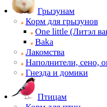
Грызунам
Корм для грызунов
One little (Литэл ва
Baka
Лакомства
Наполнители, сено, 
Гнезда и домики
Птицам
Корм для птиц