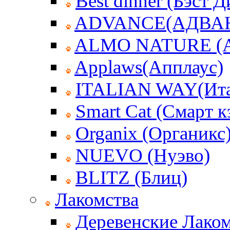
Best dinner (Бэст 
ADVANCE(АДВА
ALMO NATURE (
Applaws(Апплаус)
ITALIAN WAY(Ита
Smart Cat (Смарт к
Organix (Органикс
NUEVO (Нуэво)
BLITZ (Блиц)
Лакомства
Деревенские Лаком