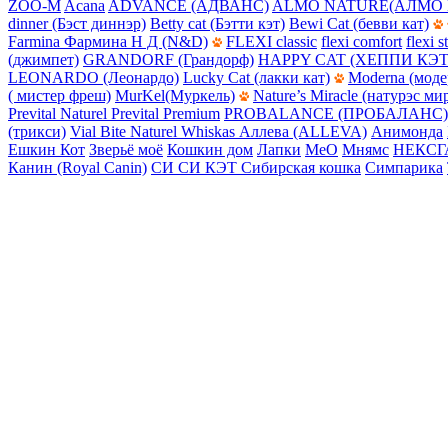
ZOO-M
Acana
ADVANCE (АДВАНС)
ALMO NATURE(АЛМО 
dinner (Бэст диннэр)
Betty cat (Бэтти кэт)
Bewi Cat (бевви кат)
Farmina Фармина Н Д (N&D)
FLEXI classic
flexi comfort
flexi s
(джимпет)
GRANDORF (Грандорф)
HAPPY CAT (ХЕППИ КЭТ
LEONARDO (Леонардо)
Lucky Cat (лакки кат)
Moderna (моде
( мистер фреш)
MurKel(Муркель)
Nature’s Miracle (натурэс ми
Prevital Naturel
Prevital Premium
PROBALANCE (ПРОБАЛАНС)
(трикси)
Vial Bite Naturel
Whiskas
Аллева (ALLEVA)
Анимонда
Ешкин Кот
Зверьё моё
Кошкин дом
Лапки
МеО
Мнямс
НЕКСГ
Канин (Royal Canin)
СИ СИ КЭТ
Сибирская кошка
Симпарика