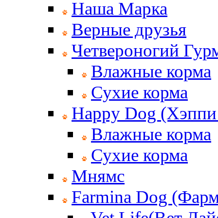
Наша Марка
Верные друзья
Четвероногий Гур
Влажные корма
Сухие корма
Happy Dog (Хэппи
Влажные корма
Сухие корма
Мнямс
Farmina Dog (Фар
Vet Life(Вет Лай