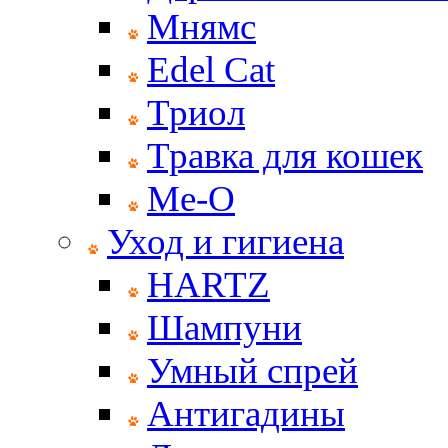
Мнямс
Edel Cat
Триол
Травка для кошек
Ме-О
Уход и гигиена
HARTZ
Шампуни
Умный спрей
Антигадины