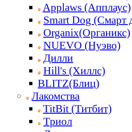
Applaws (Апплаус)
Smart Dog (Смарт 
Organix(Органикс)
NUEVO (Нуэво)
Дилли
Hill's (Хиллс)
BLITZ(Блиц)
Лакомства
TitBit (Титбит)
Триол