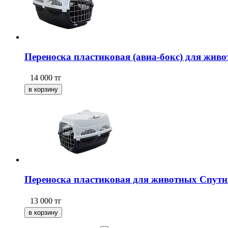
Переноска пластиковая (авиа-бокс) для живо
14 000
тг
Переноска пластиковая для животных Спутник
13 000
тг