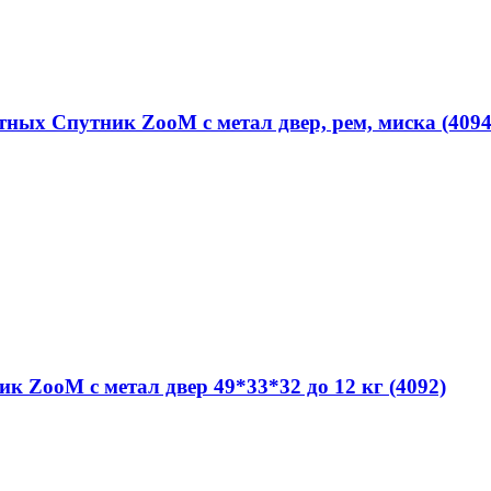
тных Спутник ZooM с метал двер, рем, миска (4094
 ZooM с метал двер 49*33*32 до 12 кг (4092)