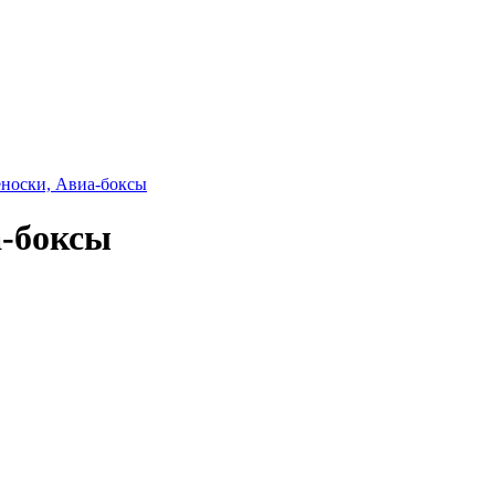
еноски, Авиа-боксы
а-боксы