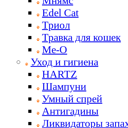
Мнямс
Edel Cat
Триол
Травка для кошек
Ме-О
Уход и гигиена
HARTZ
Шампуни
Умный спрей
Антигадины
Ликвидаторы запах