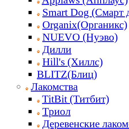
Smart Dog (Смарт 
Organix(Органикс)
NUEVO (Нуэво)
Дилли
Hill's (Хиллс)
BLITZ(Блиц)
Лакомства
TitBit (Титбит)
Триол
Деревенские лаком