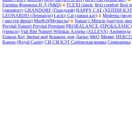
Farmina Фармина Н Д (N&D)
FLEXI classic
flexi comfort
flexi s
(джимпет)
GRANDORF (Грандорф)
HAPPY CAT (ХЕППИ КЭТ
LEONARDO (Леонардо)
Lucky Cat (лакки кат)
Moderna (моде
( мистер фреш)
MurKel(Муркель)
Nature’s Miracle (натурэс ми
Prevital Naturel
Prevital Premium
PROBALANCE (ПРОБАЛАНС)
(трикси)
Vial Bite Naturel
Whiskas
Аллева (ALLEVA)
Анимонда
Ешкин Кот
Зверьё моё
Кошкин дом
Лапки
МеО
Мнямс
НЕКСГ
Канин (Royal Canin)
СИ СИ КЭТ
Сибирская кошка
Симпарика