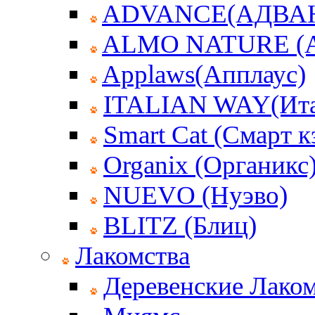
ADVANCE(АДВА
ALMO NATURE (
Applaws(Апплаус)
ITALIAN WAY(Ита
Smart Cat (Смарт к
Organix (Органикс
NUEVO (Нуэво)
BLITZ (Блиц)
Лакомства
Деревенские Лаком