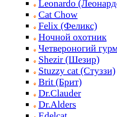
Leonardo (Леонард
Cat Chow
Felix (Феликс)
Ночной охотник
Четвероногий гур
Shezir (Шезир)
Stuzzy cat (Стуззи)
Brit (Брит)
Dr.Clauder
Dr.Alders
Edelcat