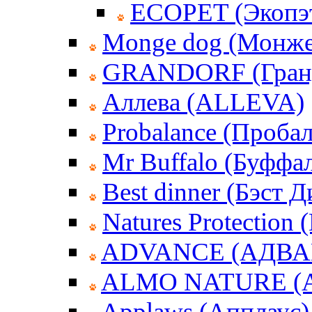
ECOPET (Экопэ
Monge dog (Монже
GRANDORF (Гран
Аллева (ALLEVA)
Probalance (Пробал
Mr Buffalo (Буффа
Best dinner (Бэст 
Natures Protection
ADVANCE (АДВА
ALMO NATURE (
Applaws (Апплаус)