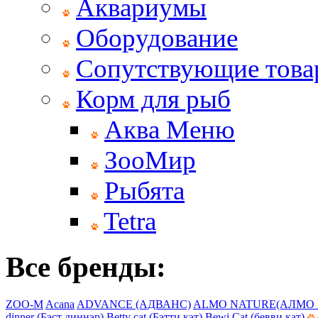
Аквариумы
Оборудование
Сопутствующие тов
Корм для рыб
Аква Меню
ЗооМир
Рыбята
Tetra
Все бренды:
ZOO-M
Acana
ADVANCE (АДВАНС)
ALMO NATURE(АЛМО 
dinner (Бэст диннэр)
Betty cat (Бэтти кэт)
Bewi Cat (бевви кат)