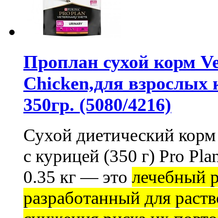
Проплан сухой корм Vet
Chicken,для взрослых
350гр. (5080/4216)
Сухой диетический кор
с курицей (350 г)
Pro Pla
0.35 кг
— это
лечебный р
разработанный для раст