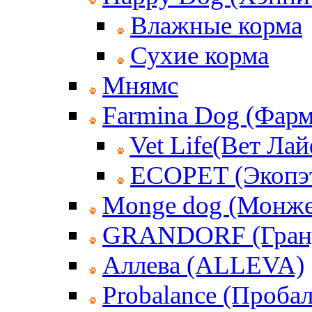
Влажные корма
Сухие корма
Мнямс
Farmina Dog (Фар
Vet Life(Вет Лай
ECOPET (Экопэ
Monge dog (Монже
GRANDORF (Гран
Аллева (ALLEVA)
Probalance (Пробал