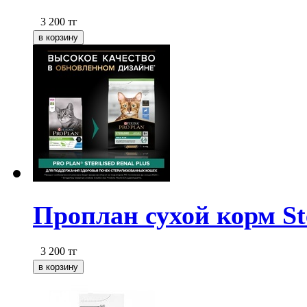
3 200
тг
Проплан сухой корм Ste
3 200
тг