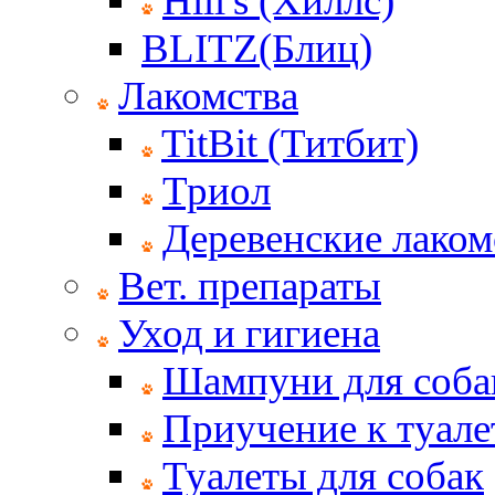
Hill's (Хиллс)
BLITZ(Блиц)
Лакомства
TitBit (Титбит)
Триол
Деревенские лаком
Вет. препараты
Уход и гигиена
Шампуни для соба
Приучение к туале
Туалеты для собак