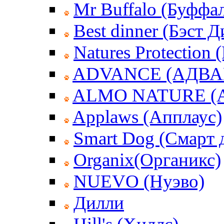
Mr Buffalo (Буффа
Best dinner (Бэст 
Natures Protection
ADVANCE (АДВА
ALMO NATURE (
Applaws (Апплаус)
Smart Dog (Смарт 
Organix(Органикс)
NUEVO (Нуэво)
Дилли