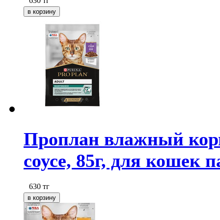
630
тг
Проплан влажный корм
соусе, 85г, для кошек п
630
тг