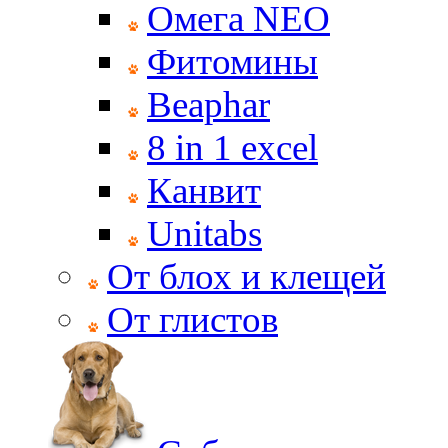
Омега NEO
Фитомины
Beaphar
8 in 1 excel
Канвит
Unitabs
От блох и клещей
От глистов