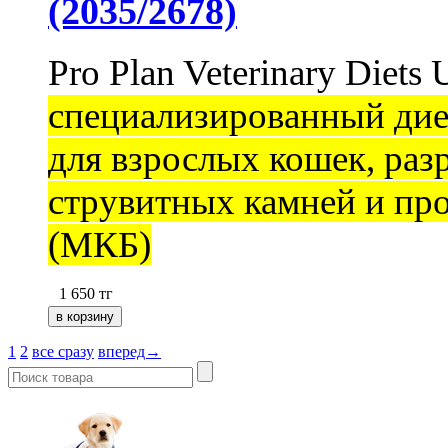
(2035/2678)
Pro Plan Veterinary Diets
специализированный диет
для взрослых кошек, раз
струвитных камней и пр
(МКБ)
1 650
тг
1
2
все сразу
вперед→