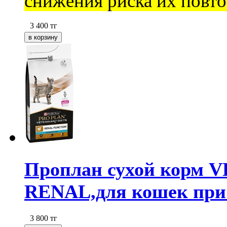
снижения риска их повт
3 400
тг
Проплан сухой корм 
RENAL,для кошек при з
3 800
тг