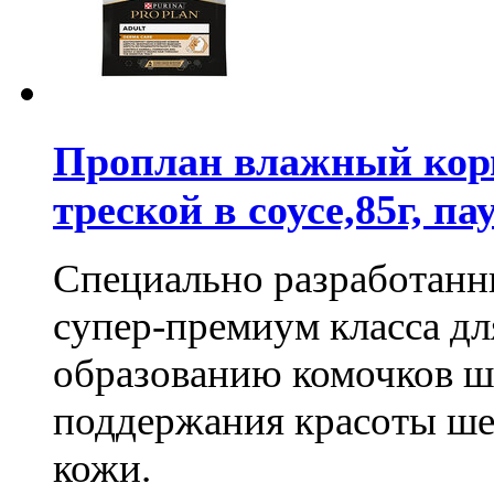
Проплан влажный корм
треской в соусе,85г, п
Специально разработан
супер-премиум класса дл
образованию комочков ше
поддержания красоты ше
кожи.