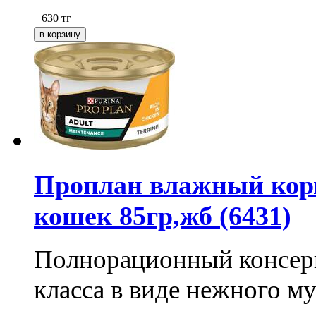
630
тг
Проплан влажный корм
кошек 85гр,жб (6431)
Полнорационный консер
класса в виде нежного му