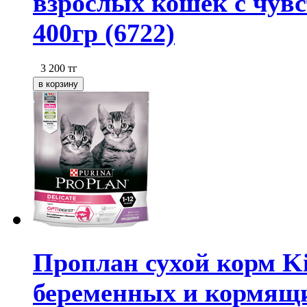
взрослых кошек с чу
400гр (6722)
3 200
тг
Проплан сухой корм Ki
беременных и кормящих