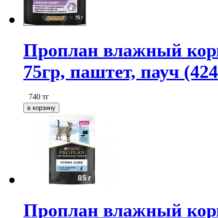
Проплан влажный корм 
75гр, паштет, пауч (424
740
тг
Проплан влажный корм 